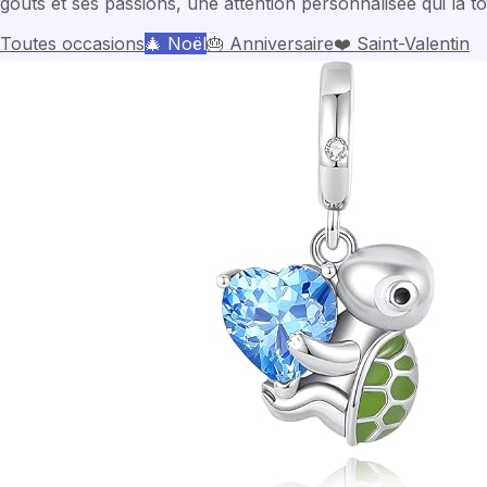
goûts et ses passions, une attention personnalisée qui la
Toutes occasions
🎄
Noël
🎂
Anniversaire
❤️
Saint-Valentin