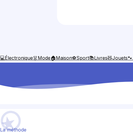
💻
Électronique
👗
Mode
🏠
Maison
⚽
Sport
📚
Livres
🧸
Jouets
🐾
La méthode