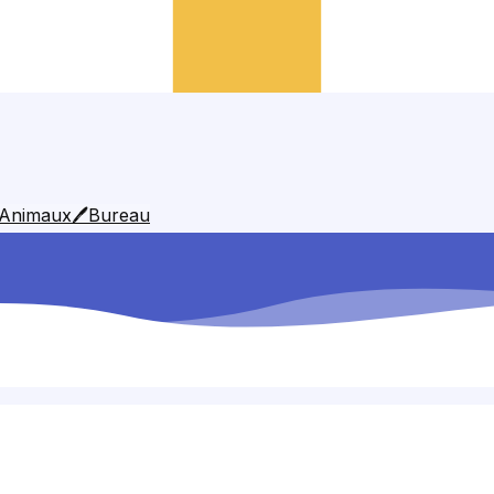
Animaux
🖊️
Bureau