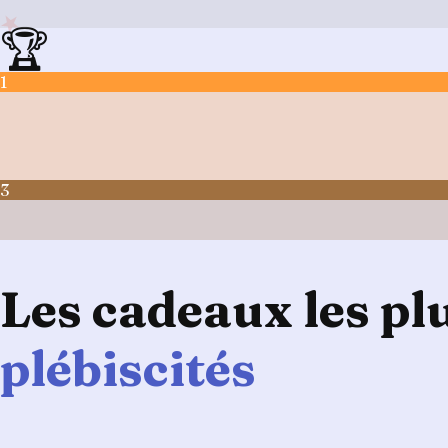
🏆
1
3
Les cadeaux les pl
plébiscités