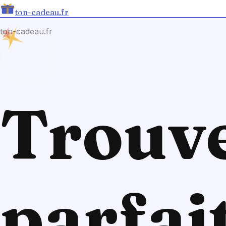
ton-cadeau.fr
ton-cadeau.fr
Trouve
parfait