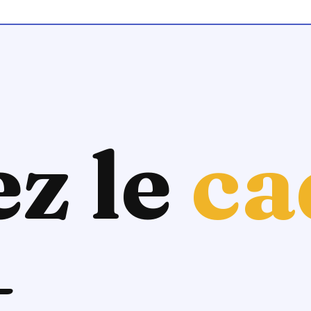
z le
ca
.