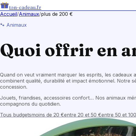
ton-cadeau.fr
Accueil
/
Animaux
/
plus de 200 €
🐾
Animaux
Quoi offrir en
a
Quand on veut vraiment marquer les esprits, les cadeaux 
combinent qualité, durabilité et impact émotionnel. Notre s
concession.
Jouets, friandises, accessoires confort… Nos animaux méri
compagnons du quotidien.
Tous budgets
moins de 20 €
entre 20 et 50 €
entre 50 et 10