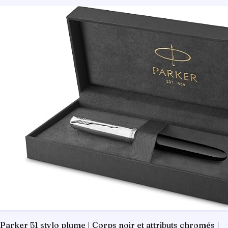
Parker 51 stylo plume | Corps noir et attributs chromés |