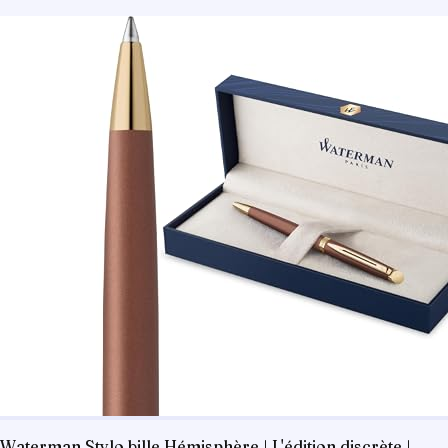
Waterman Stylo bille Hémisphère | L'édition discrète |