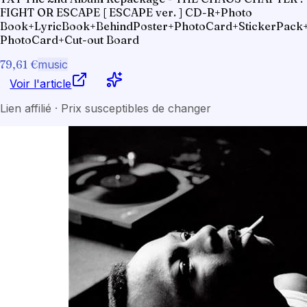
FIGHT OR ESCAPE [ ESCAPE ver. ] CD-R+Photo
Book+LyricBook+BehindPoster+PhotoCard+StickerPac
PhotoCard+Cut-out Board
79,61 €
music
Voir l'article
Lien affilié · Prix susceptibles de changer