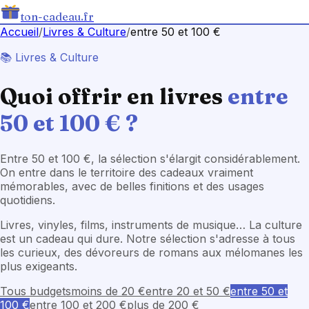
ton-cadeau.fr
Accueil
/
Livres & Culture
/
entre 50 et 100 €
📚
Livres & Culture
Quoi offrir en
livres
entre
50 et 100 €
?
Entre 50 et 100 €, la sélection s'élargit considérablement.
On entre dans le territoire des cadeaux vraiment
mémorables, avec de belles finitions et des usages
quotidiens.
Livres, vinyles, films, instruments de musique… La culture
est un cadeau qui dure. Notre sélection s'adresse à tous
les curieux, des dévoreurs de romans aux mélomanes les
plus exigeants.
Tous budgets
moins de 20 €
entre 20 et 50 €
entre 50 et
100 €
entre 100 et 200 €
plus de 200 €