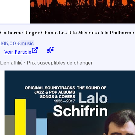
Catherine Ringer Chante Les Rita Mitsouko à la Philharmon
165,00 €
music
Voir l'article
Lien affilié · Prix susceptibles de changer