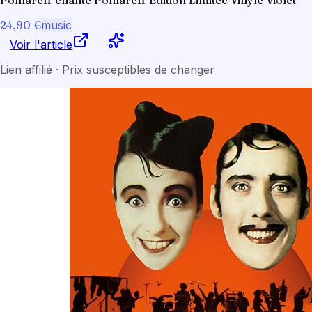
Polnareff chante Polnareff Édition Limitée Vinyle Violet
24,90 €
music
Voir l'article
Lien affilié · Prix susceptibles de changer