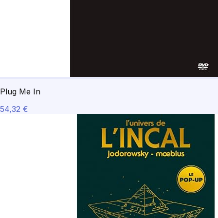
Plug Me In
54,32 €